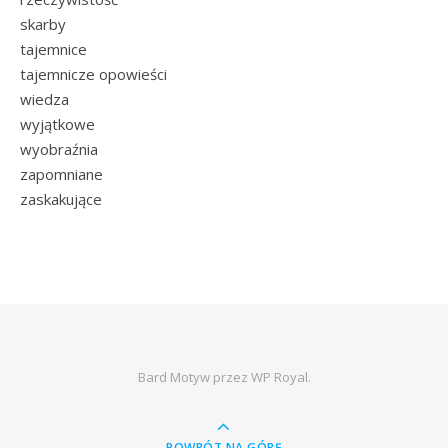
skarby
tajemnice
tajemnicze opowieści
wiedza
wyjątkowe
wyobraźnia
zapomniane
zaskakujące
Bard Motyw przez
WP Royal
.
POWRÓT NA GÓRĘ