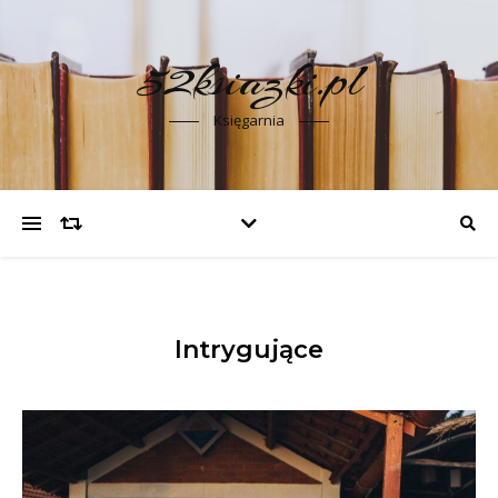
52ksiazki.pl
Księgarnia
Intrygujące