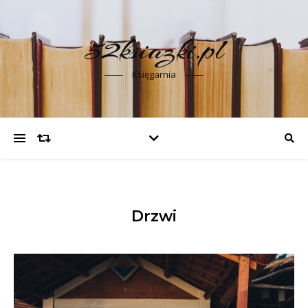
52ksiazki.pl
Księgarnia
Drzwi