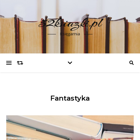
52ksiazki.pl
Księgarnia
Fantastyka