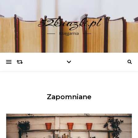
52ksiazki.pl
Księgarnia
Zapomniane